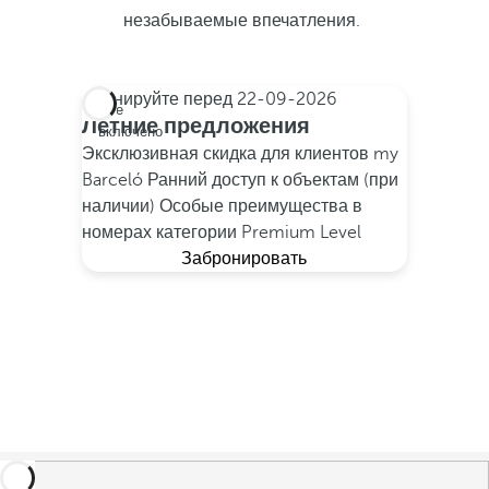
незабываемые впечатления.
Бронируйте перед
22-09-2026
Все
Летние предложения
включено
Эксклюзивная скидка для клиентов my
Barceló
Ранний доступ к объектам (при
наличии)
Особые преимущества в
номерах категории Premium Level
Забронировать