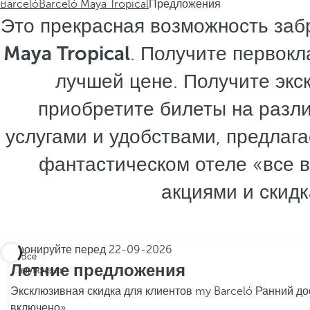
Barceló
Barceló Maya Tropical
Предложения
Это прекрасная возможность заб
Maya Tropical
. Получите первокл
лучшей цене. Получите экск
приобретите билеты на разл
услугами и удобствами, предла
фантастическом отеле «все в
акциями и скид
Бронируйте перед
22-09-2026
Все
Летние предложения
включено
Эксклюзивная скидка для клиентов my Barceló
Ранний до
включено»