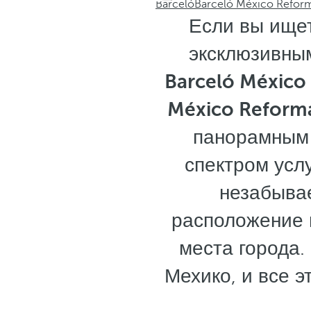
Barceló
Barceló México Refor
Если вы ищет
эксклюзивны
Barceló México
México Refor
панорамным 
спектром усл
незабыва
расположение 
места города.
Мехико, и все э