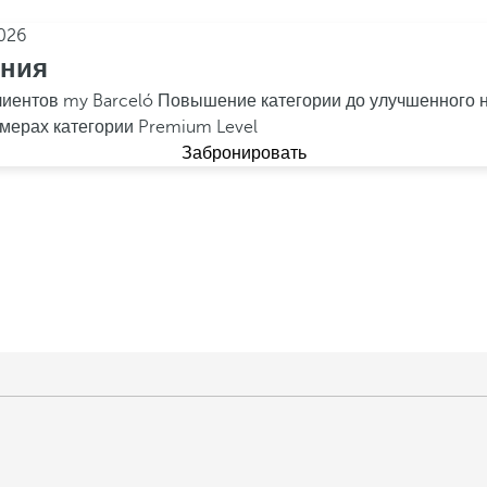
026
ения
лиентов my Barceló
Повышение категории до улучшенного н
мерах категории Premium Level
Забронировать