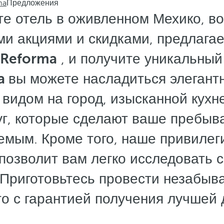
ma
Предложения
е отель в оживленном Мехико, в
ми акциями и скидками, предлага
 Reforma
, и получите уникальный
ma
вы можете насладиться элегант
видом на город, изысканной кухн
уг, которые сделают ваше пребыв
емым. Кроме того, наше привилег
позволит вам легко исследовать 
 Приготовьтесь провести незабыв
то с гарантией получения лучшей