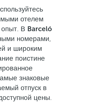
оспользуйтесь
емыми отелем
 опыт. В
Barceló
ными номерами,
ей и широким
ание поистине
ированное
самые знаковые
аемый отпуск в
 доступной цены.