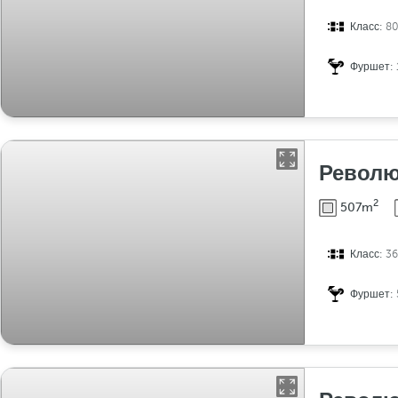
Класс:
8
Фуршет:
Револ
2
507m
Класс:
3
Фуршет: