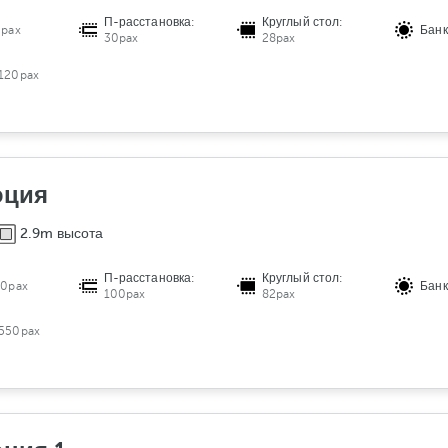
П-расстановка:
Круглый стол:
0pax
Банк
30pax
28pax
120pax
юция
2.9m высота
П-расстановка:
Круглый стол:
60pax
Банк
100pax
82pax
550pax