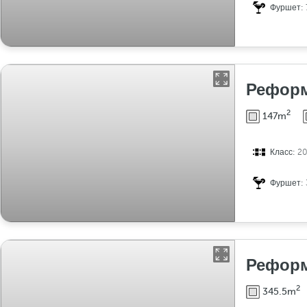
Фуршет:
Реформ
2
147m
Класс:
2
Фуршет:
Реформ
2
345.5m