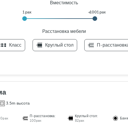
Вместимость
Расстановка мебели
F
Класс
Круглый стол
П-расстановк
i
l
t
e
r
s
Р
ма
а
3.5m высота
с
с
П-расстановка:
Круглый стол:
т
00pax
Банк
100pax
82pax
а