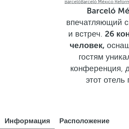
Barceló
Barceló México Refor
Barceló M
впечатляющий с
и встреч.
26 ко
человек,
оснащ
гостям уника
конференция, 
этот отель
Информация
Расположение