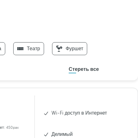
а
Театр
Фуршет
Стереть все
Wi-Fi доступ в Интернет
ет:
450pax
Делимый