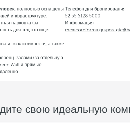
еловек,
полностью оснащены
Телефон для бронирования
ющей инфраструктуре.
52 55 5128 5000
тная парковка (за
Информация
ость для тех, кто ищет
mexicoreforma.grupos-gte@b
ва и эксклюзивности, а также
ференц-залами (за отдельную
reen Wall и прямые
удаленно.
дите свою идеальную ком