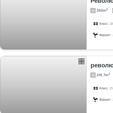
Револю
2
260m
Класс:
18
Фуршет:
револю
2
241.7m
Класс:
15
Фуршет: