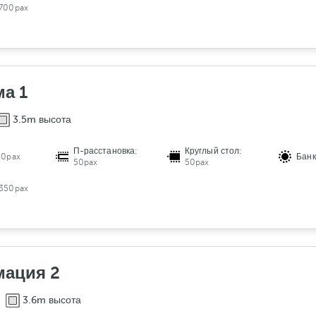
н
700pax
о
в
к
а
а 1
м
е
3.5m высота
б
е
П-расстановка:
Круглый стол:
00pax
Банк
л
50pax
50pax
и
350pax
ация 2
3.6m высота