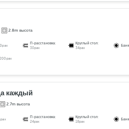
2.8m высота
П-расстановка:
Круглый стол:
0pax
Банк
30pax
34pax
200pax
а каждый
2.7m высота
П-расстановка:
Круглый стол:
0pax
Банк
24pax
18pax