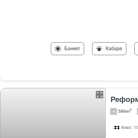
Банкет
Кабаре
Рефор
2
586m
Класс:
5