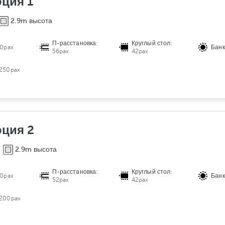
ция 1
2.9m высота
П-расстановка:
Круглый стол:
0pax
Банк
56pax
42pax
250pax
ция 2
2.9m высота
П-расстановка:
Круглый стол:
0pax
Банк
52pax
42pax
200pax