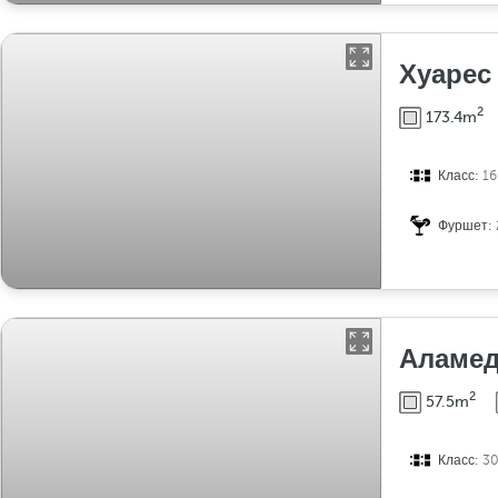
Хуарес
2
173.4m
Класс:
16
Фуршет:
Аламед
2
57.5m
Класс:
3