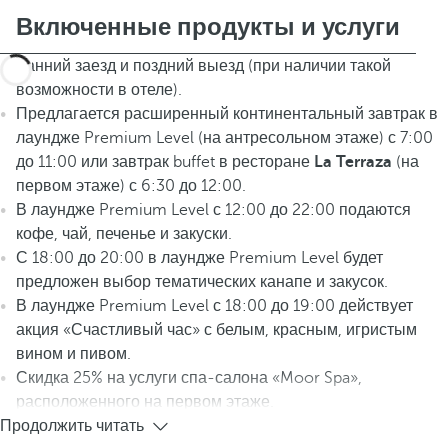
Включенные продукты и услуги
Ранний заезд и поздний выезд (при наличии такой
возможности в отеле).
Предлагается расширенный континентальный завтрак в
лаундже Premium Level (на антресольном этаже) с 7:00
до 11:00 или завтрак buffet в ресторане
La Terraza
(на
первом этаже) с 6:30 до 12:00.
В лаундже Premium Level с 12:00 до 22:00 подаются
кофе, чай, печенье и закуски.
С 18:00 до 20:00 в лаундже Premium Level будет
предложен выбор тематических канапе и закусок.
В лаундже Premium Level с 18:00 до 19:00 действует
акция «Счастливый час» с белым, красным, игристым
вином и пивом.
Скидка 25% на услуги спа-салона «Moor Spa»,
расположенного на первом этаже.
Продолжить читать