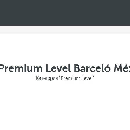
remium Level Barceló Méx
Категория "Premium Level"