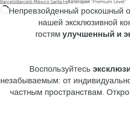
Barceló
Barceló México Santa Fe
Категория "Premium Level"
Непревзойденный роскошный о
нашей эксклюзивной ко
гостям
улучшенный и э
Воспользуйтесь
эксклюз
незабываемым: от индивидуально
частным пространствам. Откро