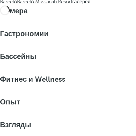
Barceló
Barceló Mussanah Resort
галерея
Номера
Гастрономии
Бассейны
Фитнес и Wellness
Опыт
Взгляды