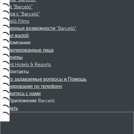
Фонд "Barceló"
Отпуск с "Barceló"
Barceló Films
Карьерные возможности "Barceló"
Канал жалоб
Компании
Аффилированные лица
Партнеры
Dorint Hotels & Resorts
Контакты
Часто задаваемые вопросы и Помощь
Бронирование по телефону
Свяжитесь с нами
Приложение Barceló
Скачать