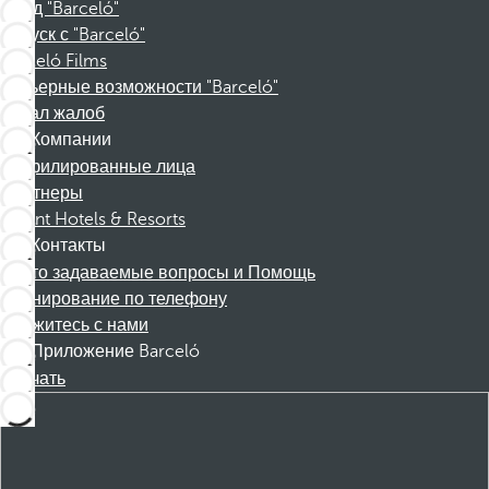
Фонд "Barceló"
Отпуск с "Barceló"
Barceló Films
Карьерные возможности "Barceló"
Канал жалоб
Компании
Аффилированные лица
Партнеры
Dorint Hotels & Resorts
Контакты
Часто задаваемые вопросы и Помощь
Бронирование по телефону
Свяжитесь с нами
Приложение Barceló
Скачать