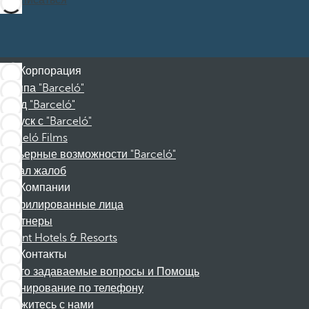
Подписаться
Корпорация
Группа "Barceló"
Фонд "Barceló"
Отпуск с "Barceló"
Barceló Films
Карьерные возможности "Barceló"
Канал жалоб
Компании
Аффилированные лица
Партнеры
Dorint Hotels & Resorts
Контакты
Часто задаваемые вопросы и Помощь
Бронирование по телефону
Свяжитесь с нами