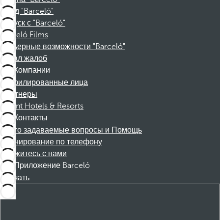
Фонд "Barceló"
Отпуск с "Barceló"
Barceló Films
Карьерные возможности "Barceló"
Канал жалоб
Компании
Аффилированные лица
Партнеры
Dorint Hotels & Resorts
Контакты
Часто задаваемые вопросы и Помощь
Бронирование по телефону
Свяжитесь с нами
Приложение Barceló
Скачать