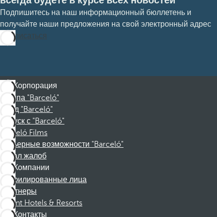
всегда будете в курсе всех новостей
Подпишитесь на наш информационный бюллетень и
получайте наши предложения на свой электронный адрес
Подписаться
Корпорация
Группа "Barceló"
Фонд "Barceló"
Отпуск с "Barceló"
Barceló Films
Карьерные возможности "Barceló"
Канал жалоб
Компании
Аффилированные лица
Партнеры
Dorint Hotels & Resorts
Контакты