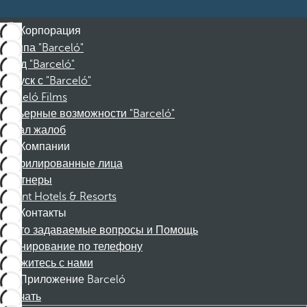
Корпорация
Группа "Barceló"
Фонд "Barceló"
Отпуск с "Barceló"
Barceló Films
Карьерные возможности "Barceló"
Канал жалоб
Компании
Аффилированные лица
Партнеры
Dorint Hotels & Resorts
Контакты
Часто задаваемые вопросы и Помощь
Бронирование по телефону
Свяжитесь с нами
Приложение Barceló
Скачать