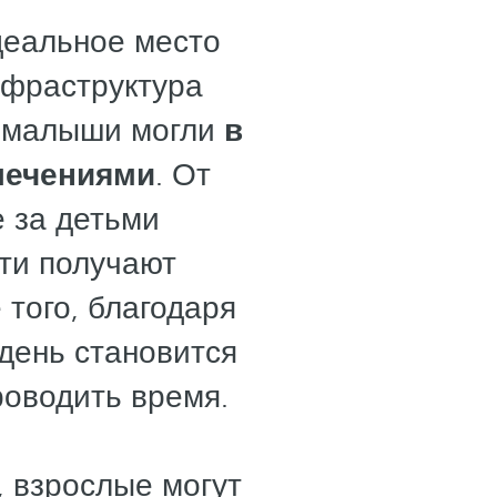
еальное место
нфраструктура
ы малыши могли
в
лечениями
. От
де за детьми
ти получают
 того, благодаря
день становится
роводить время.
, взрослые могут