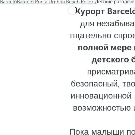
Barceló
Barceló Punta Umbría Beach Resort
Детские развлеч
Курорт Barcel
для незабыв
тщательно спро
полной мере
детского 
присматрив
безопасный, тво
инновационной
возможностью и
Пока малыши пог