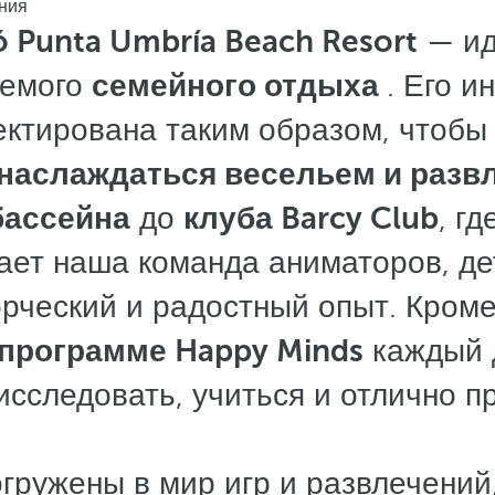
ения
ó Punta Umbría Beach Resort
— ид
аемого
семейного отдыха
. Его и
ектирована таким образом, чтоб
 наслаждаться весельем и разв
бассейна
до
клуба Barcy Club
, г
ает наша команда аниматоров, де
рческий и радостный опыт. Кроме
программе Happy Minds
каждый 
сследовать, учиться и отлично п
ружены в мир игр и развлечений