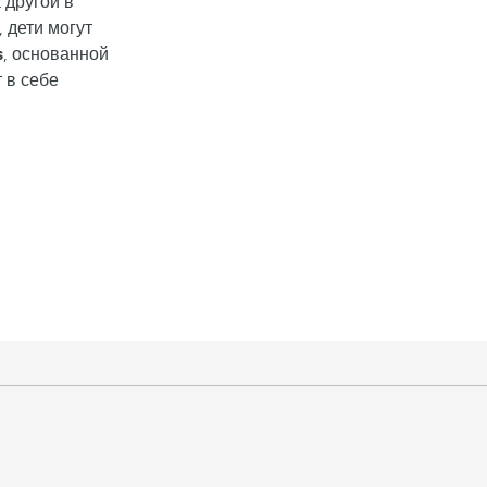
а другой в
, дети могут
s
, основанной
т в себе