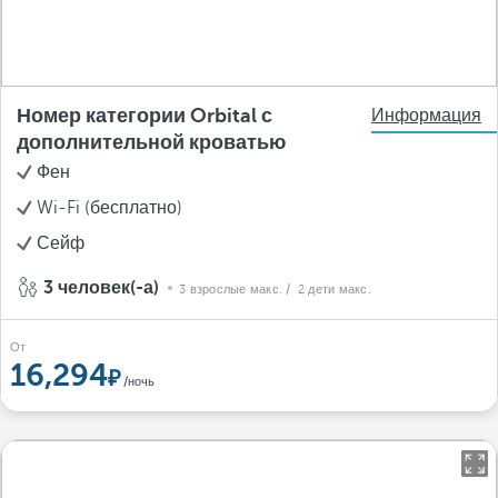
Номер категории Orbital с
Информация
дополнительной кроватью
Фен
Wi-Fi (бесплатно)
Сейф
3 человек(-а)
3 взрослые макс.
/ 2 дети макс.
От
16,294
/ночь