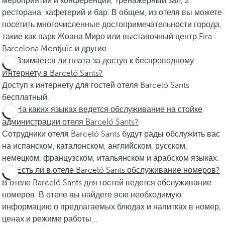
мероприятий и конференций, тренажерный зал, 2
ресторана, кафетерий и бар. В общем, из отеля вы можете
посетить многочисленные достопримечательности города,
такие как парк Жоана Миро или выставочный центр Fira
Barcelona Montjuïc и другие.
Взимается ли плата за доступ к беспроводному
Интернету в Barceló Sants?
Доступ к интернету для гостей отеля Barceló Sants
бесплатный.
На каких языках ведется обслуживание на стойке
администрации отеля Barceló Sants?
Сотрудники отеля Barceló Sants будут рады обслужить вас
на испанском, каталонском, английском, русском,
немецком, французском, итальянском и арабском языках.
Есть ли в отеле Barceló Sants обслуживание номеров?
В отеле Barceló Sants для гостей ведется обслуживание
номеров. В отеле вы найдете всю необходимую
информацию о предлагаемых блюдах и напитках в номер,
ценах и режиме работы...