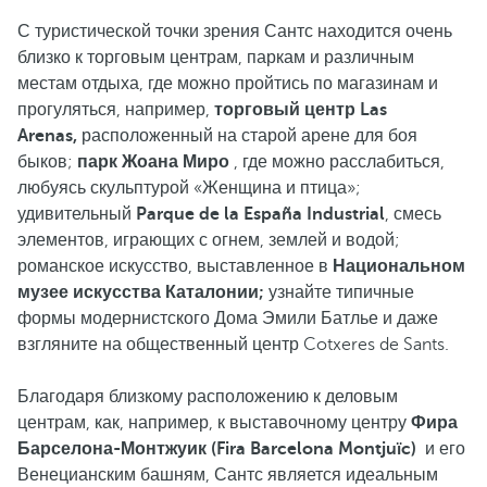
С туристической точки зрения Сантс находится очень
близко к торговым центрам, паркам и различным
местам отдыха, где можно пройтись по магазинам и
прогуляться, например,
торговый центр Las
Arenas,
расположенный на старой арене для боя
быков;
парк Жоана Миро
, где можно расслабиться,
любуясь скульптурой «Женщина и птица»;
удивительный
Parque de la España Industrial
, смесь
элементов, играющих с огнем, землей и водой;
романское искусство, выставленное в
Национальном
музее искусства Каталонии;
узнайте типичные
формы модернистского Дома Эмили Батлье и даже
взгляните на общественный центр Cotxeres de Sants.
Благодаря близкому расположению к деловым
центрам, как, например, к выставочному центру
Фира
Барселона-Монтжуик (Fira Barcelona Montjuïc)
и его
Венецианским башням, Сантс является идеальным