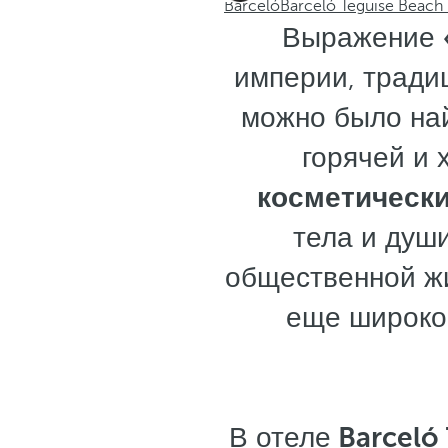
Barceló
Barceló Teguise Beach 
Выражение
империи, тради
можно было най
горячей и 
косметическ
тела и души
общественной жи
еще широко
В отеле
Barceló 