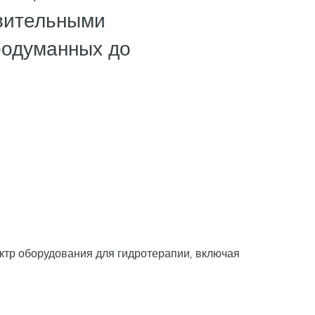
овительными
родуманных до
ектр оборудования для гидротерапии, включая