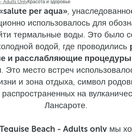
- Adults Only
Красота и здоровье
«salute per aqua»
, унаследованно
ционно использовалось для обозна
ти термальные воды. Это было с
холодной водой, где проводились
ие и расслабляющие процедуры
. Это место встреч использовало
зни и зона отдыха, символ родов
 распространенных на вулканичес
Лансароте.
Teguise Beach - Adults only
мы хо