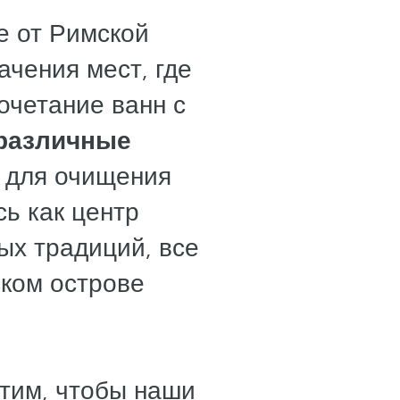
е от Римской
чения мест, где
очетание ванн с
различные
для очищения
сь как центр
ых традиций, все
ком острове
тим, чтобы наши