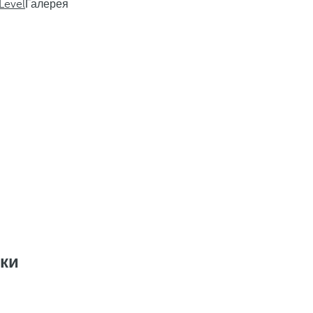
Level
Галерея
ки