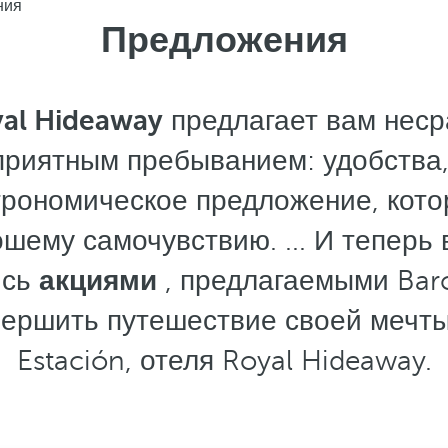
ния
Предложения
yal Hideaway
предлагает вам неср
приятным пребыванием: удобства,
трономическое предложение, котор
шему самочувствию. ... И теперь
ись
акциями
, предлагаемыми Bar
вершить путешествие своей мечты
Estación, отеля Royal Hideaway.