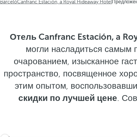
Barceló
Canfranc Estación, a Royal Hideaway Hotel
Предложе
Отель Canfranc Estación, a Ro
могли насладиться самым 
очарованием, изысканное гас
пространство, посвященное хоро
этим опытом, воспользовавш
скидки по лучшей цене
. Со