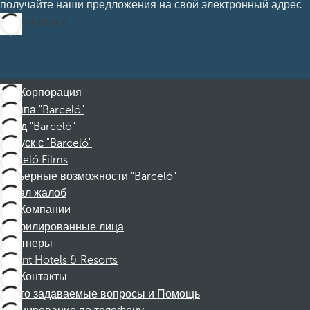
получайте наши предложения на свой электронный адрес
Подписаться
Корпорация
Группа "Barceló"
Фонд "Barceló"
Отпуск с "Barceló"
Barceló Films
Карьерные возможности "Barceló"
Канал жалоб
Компании
Аффилированные лица
Партнеры
Dorint Hotels & Resorts
Контакты
Часто задаваемые вопросы и Помощь