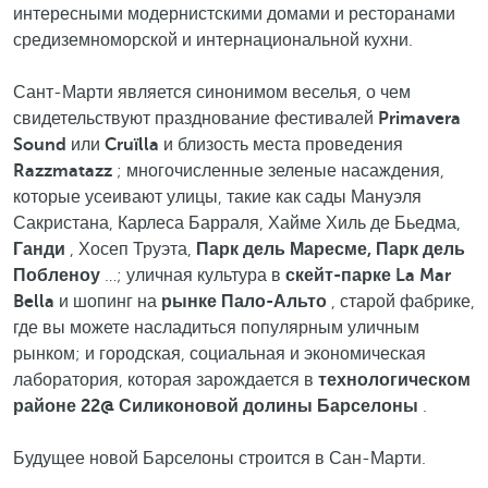
интересными модернистскими домами и ресторанами
средиземноморской и интернациональной кухни.
Сант-Марти является синонимом веселья, о чем
свидетельствуют празднование фестивалей
Primavera
Sound
или
Cruïlla
и близость места проведения
Razzmatazz
; многочисленные зеленые насаждения,
которые усеивают улицы, такие как сады Мануэля
Сакристана, Карлеса Барраля, Хайме Хиль де Бьедма,
Ганди
, Хосеп Труэта,
Парк дель Маресме, Парк дель
Побленоу
…; уличная культура в
скейт-парке La Mar
Bella
и шопинг на
рынке Пало-Альто
, старой фабрике,
где вы можете насладиться популярным уличным
рынком; и городская, социальная и экономическая
лаборатория, которая зарождается в
технологическом
районе 22@
Силиконовой долины Барселоны
.
Будущее новой Барселоны строится в Сан-Марти.