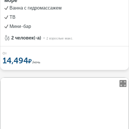
море
Ванна с гидромассажем
ТВ
Мини-бар
2 человек(-а)
2 взрослые макс.
От
14,494
/ночь