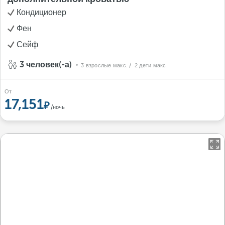
Кондиционер
Фен
Сейф
3 человек(-а)
3 взрослые макс.
/ 2 дети макс.
От
17,151
/ночь