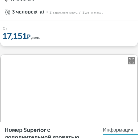
3 человек(-а)
2 взрослые макс.
/ 2 дети макс.
От
17,151
/ночь
Номер Superior с
Информация
дополнительной кроватью