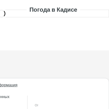
Погода в Кадисе
формация
енных
От