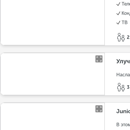
Тел
Кон
ТВ
2
Улуч
Насла
3
Juni
В это