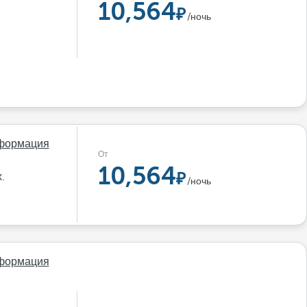
10,564
/ночь
формация
От
10,564
.
/ночь
формация