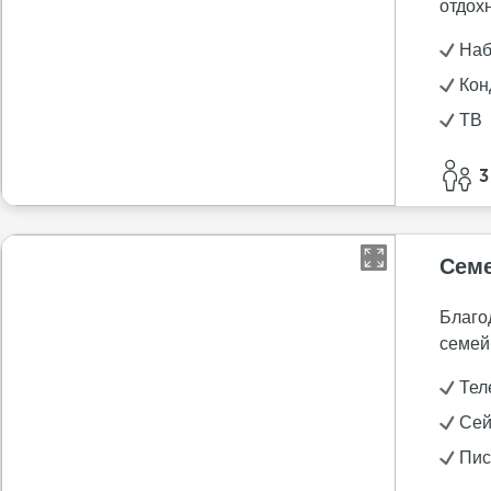
отдох
Наб
Кон
ТВ
3
Семе
Благо
семей
Тел
Се
Пис