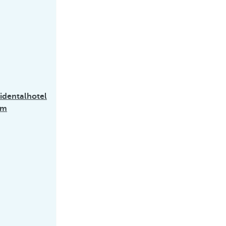
identalhotel
om