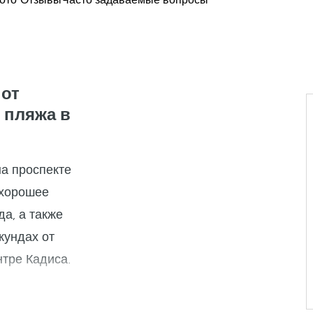
ото
Отзывы
Часто задаваемые вопросы
 от
 пляжа в
а проспекте
 хорошее
а, а также
кундах от
нтре Кадиса.