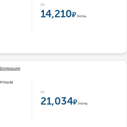
От
14,210
/ночь
формация
иятным
От
21,034
/ночь