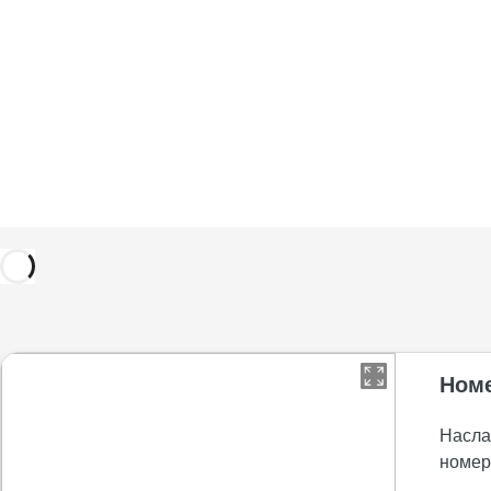
Номе
Насла
номер