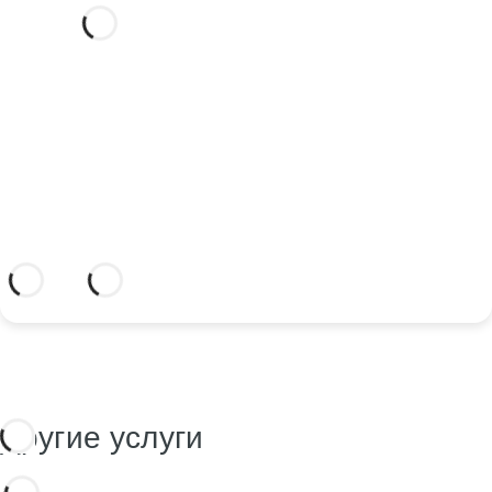
Хотите отпраздновать свою
свадьбу в этом отеле мечты?
Откройте для себя идиллическое место
и отель, где есть все необходимое,
чтобы скрепить ваш союз.
Более подробная информация
Другие услуги