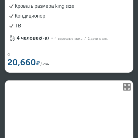
Кровать размера king size
Кондиционер
ТВ
4 человек(-а)
4 взрослые макс.
/ 2 дети макс.
От
20,660
/ночь