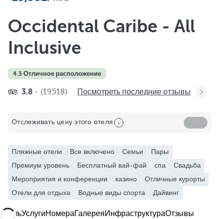
Добавить в избранное
Посмотреть еще фото и видео
Occidental Caribe - All
Inclusive
4.3
·
Отличное расположение
3.8
(19518)
Посмотреть последние отзывы
Отслеживать цену этого отеля
Пляжные отели
Все включено
Семьи
Пары
Премиум уровень
Бесплатный вай-фай
спа
Свадьба
Мероприятия и конференции
казино
Отличные курорты
Отели для отдыха
Водные виды спорта
Дайвинг
Отель
Услуги
Номера
Галерея
Инфраструктура
Отзывы