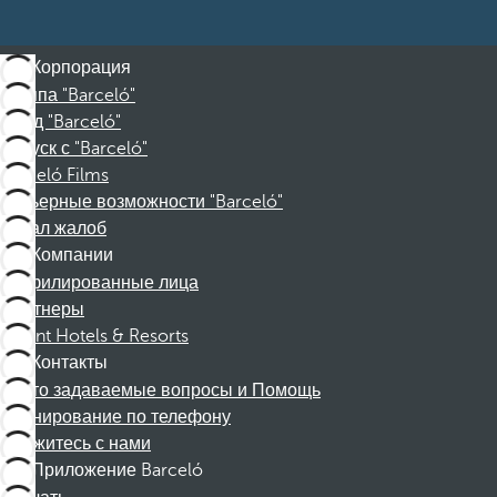
Корпорация
Группа "Barceló"
Фонд "Barceló"
Отпуск с "Barceló"
Barceló Films
Карьерные возможности "Barceló"
Канал жалоб
Компании
Аффилированные лица
Партнеры
Dorint Hotels & Resorts
Контакты
Часто задаваемые вопросы и Помощь
Бронирование по телефону
Свяжитесь с нами
Приложение Barceló