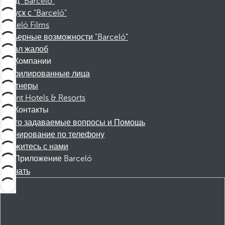
Фонд "Barceló"
Отпуск с "Barceló"
Barceló Films
Карьерные возможности "Barceló"
Канал жалоб
Компании
Аффилированные лица
Партнеры
Dorint Hotels & Resorts
Контакты
Часто задаваемые вопросы и Помощь
Бронирование по телефону
Свяжитесь с нами
Приложение Barceló
Скачать