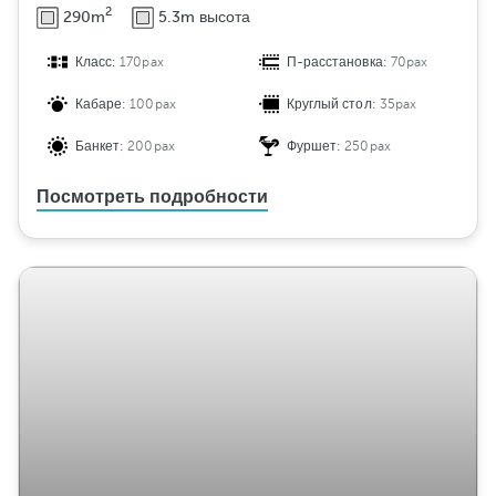
и
2
290m
5.3m высота
Класс:
170pax
П-расстановка:
70pax
Кабаре:
100pax
Круглый стол:
35pax
Банкет:
200pax
Фуршет:
250pax
Посмотреть подробности