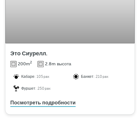
Это Сиурелл.
2
200m
2.8m высота
Кабаре:
105pax
Банкет:
210pax
Фуршет:
250pax
Посмотреть подробности