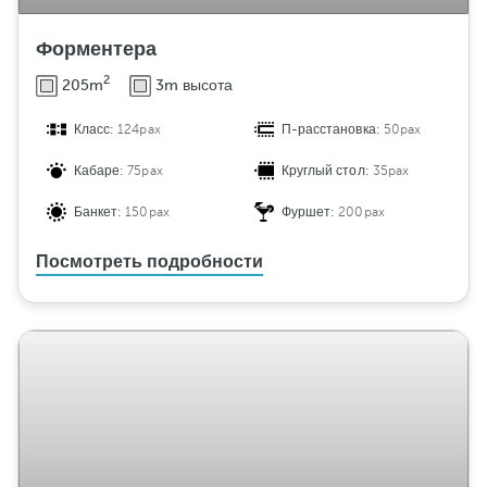
Форментера
2
205m
3m высота
Класс:
124pax
П-расстановка:
50pax
Кабаре:
75pax
Круглый стол:
35pax
Банкет:
150pax
Фуршет:
200pax
Посмотреть подробности