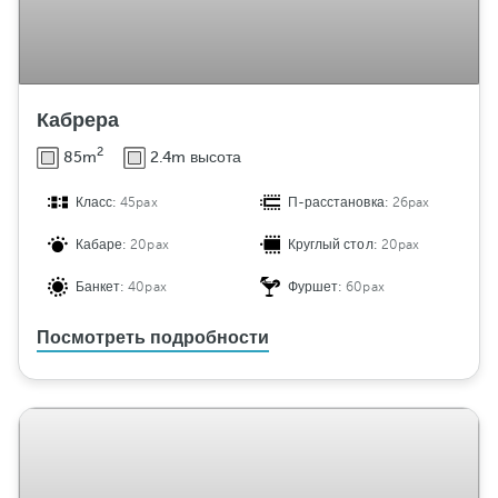
Кабрера
2
85m
2.4m высота
Класс:
45pax
П-расстановка:
26pax
Кабаре:
20pax
Круглый стол:
20pax
Банкет:
40pax
Фуршет:
60pax
Посмотреть подробности