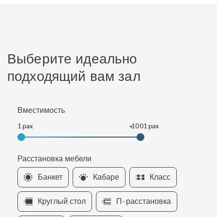
Выберите идеально
подходящий вам зал
Вместимость
Расстановка мебели
F
Банкет
Кабаре
Класс
i
l
Круглый стол
П-расстановка
t