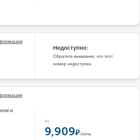
формация
Недоступно:
Обратите внимание, что этот
номер недоступен.
формация
ном и
От
9,909
/ночь