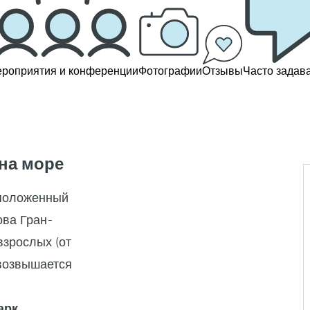
роприятия и конференции
Фотографии
Отзывы
Часто задав
на море
сположенный
ова Гран-
взрослых (от
 возвышается
арк