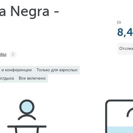
a Negra -
От
8,
Отслеж
ывы
 и конференции
Только для взрослых
 отдыха
Все включено