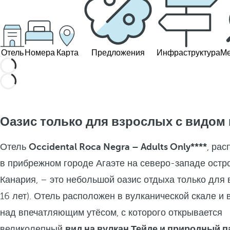
Отель
Номера
Карта
Предложения
Инфраструктура
Ме
Оазис только для взрослых с видом 
Отель
Occidental Roca Negra – Adults Only****
, ра
в прибрежном городе Агаэте на северо-западе остр
Канария, – это небольшой оазис отдыха только для 
16 лет). Отель расположен в вулканической скале и
над впечатляющим утёсом, с которого открывается
великолепный
вид на вулкан Тейде и природный п