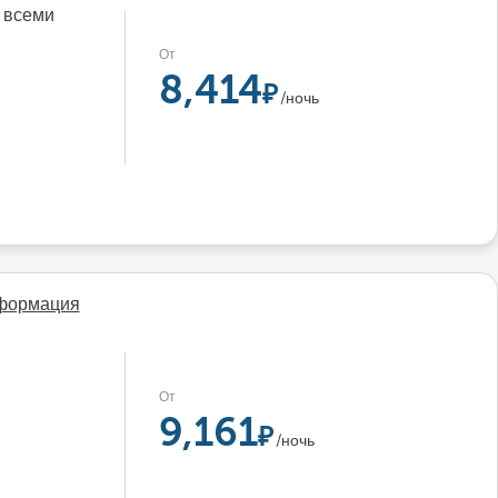
 всеми
От
8,414
/ночь
формация
От
9,161
/ночь