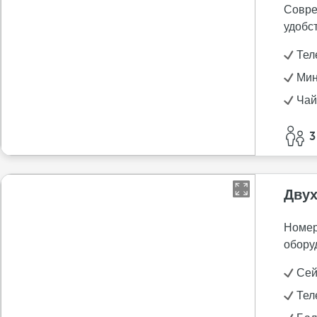
Совре
удобс
Тел
Мин
Чай
3
Двух
Номер
обору
Се
Тел