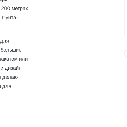
 200 метрах
и Пунта-
 для
 большие
закатом или
 и дизайн
и делают
м для