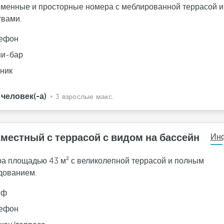
менные и просторные номера с меблированной террасой и
твами.
ефон
и-бар
ник
 человек(-а)
3 взрослые макс.
местный с террасой с видом на бассейн
Ин
а площадью 43 м² с великолепной террасой и полным
дованием.
йф
ефон