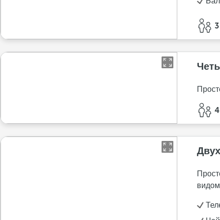
Бал
3
Чет
Прост
4
Двух
Прост
видом
Тел