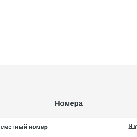
Номера
хместный номер
Ин