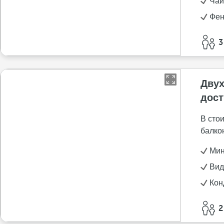
Чай
Фе
3
Двух
дост
В сто
балко
Мин
Вид
Кон
2