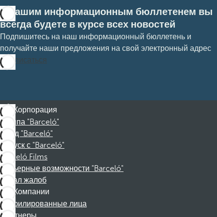
С нашим информационным бюллетенем вы
всегда будете в курсе всех новостей
Подпишитесь на наш информационный бюллетень и
получайте наши предложения на свой электронный адрес
Подписаться
Корпорация
Группа "Barceló"
Фонд "Barceló"
Отпуск с "Barceló"
Barceló Films
Карьерные возможности "Barceló"
Канал жалоб
Компании
Аффилированные лица
Партнеры