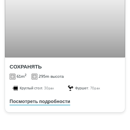
СОХРАНЯТЬ
2
61m
295m высота
Круглый стол:
30pax
Фуршет:
70pax
Посмотреть подробности