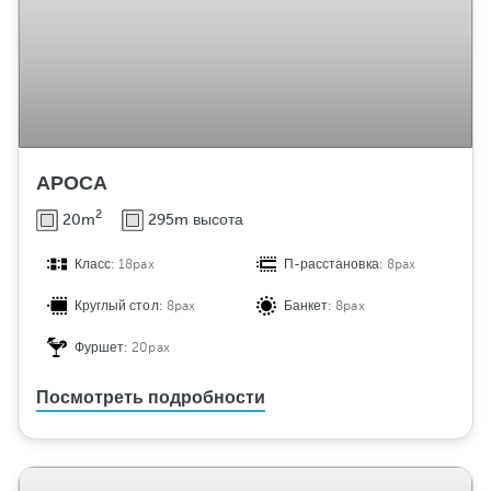
АРОСА
2
20m
295m высота
Класс:
18pax
П-расстановка:
8pax
Круглый стол:
8pax
Банкет:
8pax
Фуршет:
20pax
Посмотреть подробности