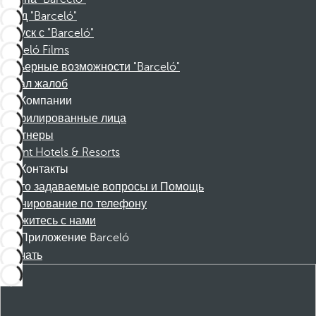
Фонд "Barceló"
Отпуск с "Barceló"
Barceló Films
Карьерные возможности "Barceló"
Канал жалоб
Компании
Аффилированные лица
Партнеры
Dorint Hotels & Resorts
Контакты
Часто задаваемые вопросы и Помощь
Бронирование по телефону
Свяжитесь с нами
Приложение Barceló
Скачать