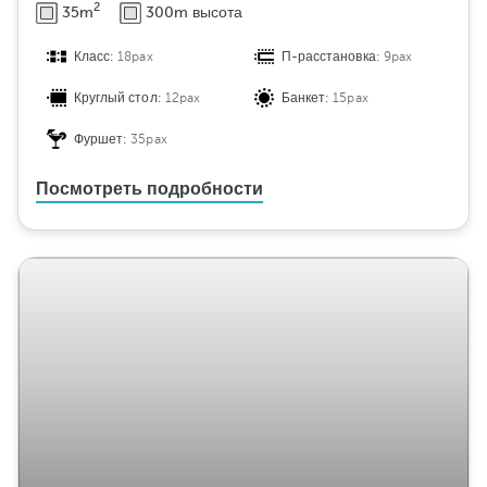
2
35m
300m высота
Класс:
18pax
П-расстановка:
9pax
Круглый стол:
12pax
Банкет:
15pax
Фуршет:
35pax
Посмотреть подробности