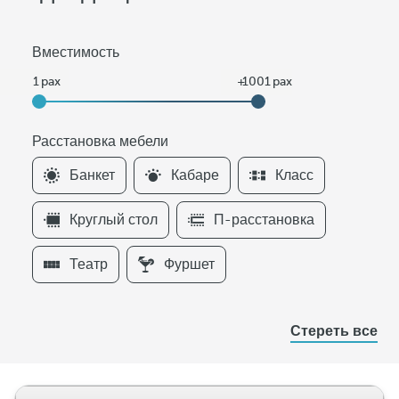
Вместимость
Расстановка мебели
F
Банкет
Кабаре
Класс
i
l
Круглый стол
П-расстановка
t
e
Театр
Фуршет
r
s
Р
Стереть все
а
с
с