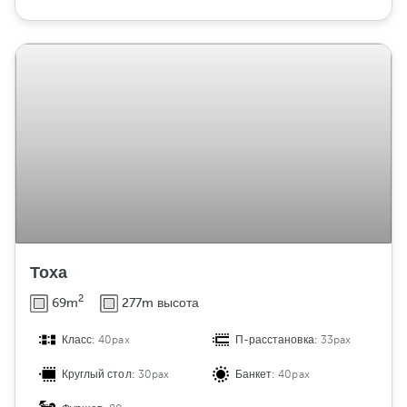
Тоха
2
69m
277m высота
Класс:
40pax
П-расстановка:
33pax
Круглый стол:
30pax
Банкет:
40pax