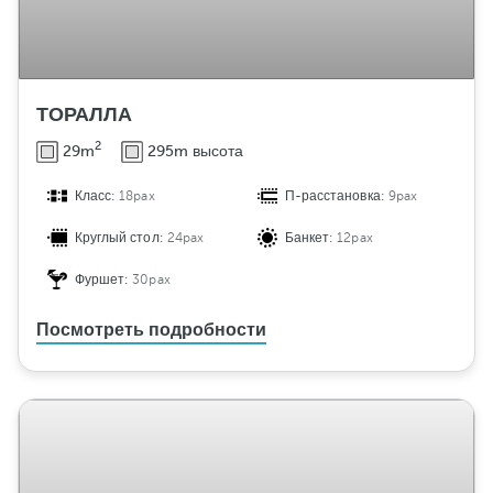
ТОРАЛЛА
2
29m
295m высота
Класс:
18pax
П-расстановка:
9pax
Круглый стол:
24pax
Банкет:
12pax
Фуршет:
30pax
Посмотреть подробности