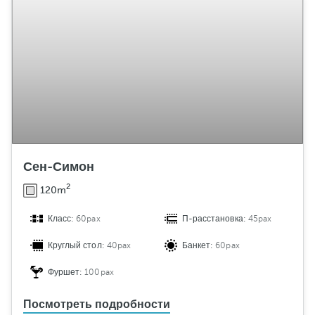
т
а
н
о
в
к
а
м
е
б
Сен-Симон
е
л
2
120m
и
Класс:
60pax
П-расстановка:
45pax
Круглый стол:
40pax
Банкет:
60pax
Фуршет:
100pax
Посмотреть подробности