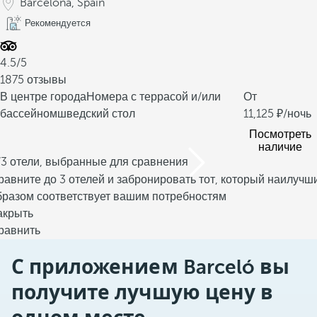
Barcelona, Spain
Рекомендуется
4.5/5
1875 отзывы
В центре города
Номера с террасой и/или
От
бассейном
шведский стол
11,125
/ночь
Посмотреть
наличие
/3 отели, выбранные для сравнения
равните до 3 отелей и забронировать тот, который наилучш
бразом соответствует вашим потребностям
акрыть
равнить
С приложением Barceló вы
получите лучшую цену в