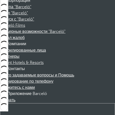
Корпорация
Группа "Barceló"
Фонд "Barceló"
Отпуск с "Barceló"
Barceló Films
Карьерные возможности "Barceló"
Канал жалоб
Компании
Аффилированные лица
Партнеры
Dorint Hotels & Resorts
Контакты
Часто задаваемые вопросы и Помощь
Бронирование по телефону
Свяжитесь с нами
Приложение Barceló
Скачать