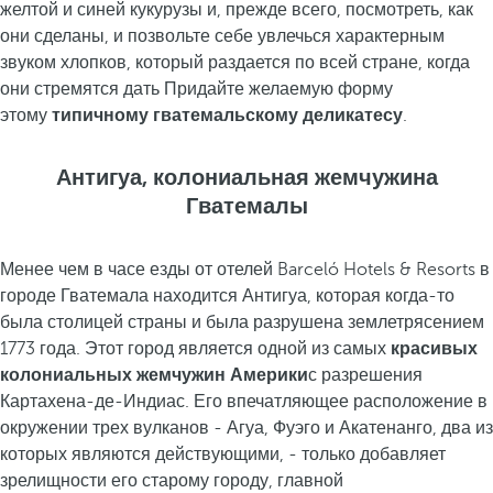
желтой и синей кукурузы и, прежде всего, посмотреть, как
они сделаны, и позвольте себе увлечься характерным
звуком хлопков, который раздается по всей стране, когда
они стремятся дать Придайте желаемую форму
этому
типичному гватемальскому деликатесу
.
Антигуа, колониальная жемчужина
Гватемалы
Менее чем в часе езды от отелей Barceló Hotels & Resorts в
городе Гватемала находится Антигуа, которая когда-то
была столицей страны и была разрушена землетрясением
1773 года. Этот город является одной из самых
красивых
колониальных жемчужин
Америки
с разрешения
Картахена-де-Индиас. Его впечатляющее расположение в
окружении трех вулканов - Агуа, Фуэго и Акатенанго, два из
которых являются действующими, - только добавляет
зрелищности его старому городу, главной