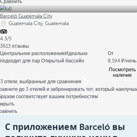
Сравнить
Barceló Guatemala City
Guatemala City, Guatemala
4.3/5
3613 отзывы
Центральное расположение
Идеально
От
подходит для пар.
Открытый бассейн
8,194
/ночь
Посмотреть
наличие
/3 отели, выбранные для сравнения
равните до 3 отелей и забронировать тот, который наилучш
бразом соответствует вашим потребностям
акрыть
равнить
С приложением Barceló вы