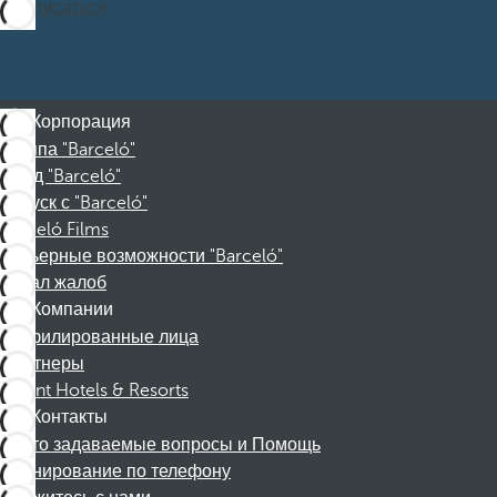
Подписаться
Корпорация
Группа "Barceló"
Фонд "Barceló"
Отпуск с "Barceló"
Barceló Films
Карьерные возможности "Barceló"
Канал жалоб
Компании
Аффилированные лица
Партнеры
Dorint Hotels & Resorts
Контакты
Часто задаваемые вопросы и Помощь
Бронирование по телефону