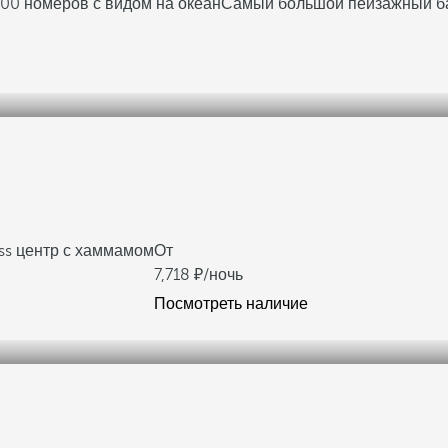
00 номеров с видом на океан
Самый большой пейзажный ба
ss центр с хаммамом
От
7,718
/ночь
Посмотреть наличие