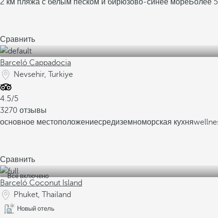
2 км пляжа с белым песком и бирюзово-синее море
Более 5
Сравнить
Barceló Cappadocia
Nevsehir, Turkiye
4.5/5
3270 отзывы
основное местоположение
средиземноморская кухня
wellne
Сравнить
Все включено
Barceló Coconut Island
Phuket, Thailand
Новый отель