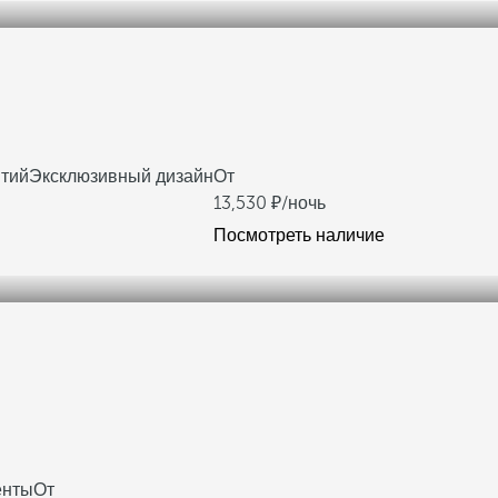
ятий
Эксклюзивный дизайн
От
13,530
/ночь
Посмотреть наличие
енты
От