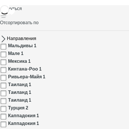
вернуться
Отсортировать по
Направления
Мальдивы
1
Мале
1
Мексика
1
Кинтана-Роо
1
Ривьера-Майя
1
Таиланд
1
Таиланд
1
Таиланд
1
Турция
2
Каппадокия
1
Каппадокия
1