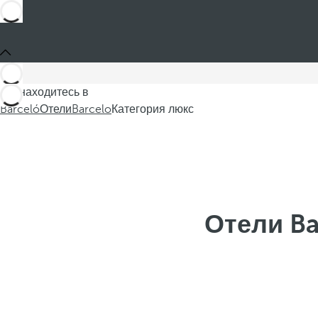
Вы находитесь в
Barceló
Отели
Barcelo
Категория люкс
Отели Ba