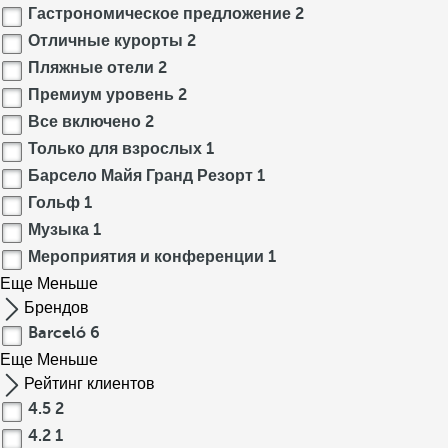
Гастрономическое предложение
2
Отличные курорты
2
Пляжные отели
2
Премиум уровень
2
Все включено
2
Только для взрослых
1
Барсело Майя Гранд Резорт
1
Гольф
1
Музыка
1
Мероприятия и конференции
1
Еще
Меньше
Брендов
Barceló
6
Еще
Меньше
Рейтинг клиентов
4.5
2
4.2
1