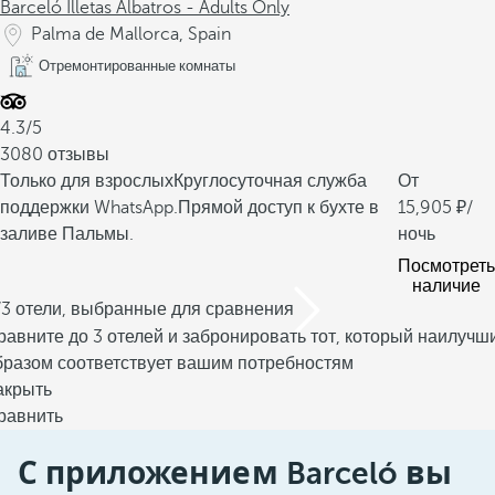
Barceló Illetas Albatros - Adults Only
Palma de Mallorca, Spain
Отремонтированные комнаты
4.3/5
3080 отзывы
Только для взрослых
Круглосуточная служба
От
поддержки WhatsApp.
Прямой доступ к бухте в
15,905
/
заливе Пальмы.
ночь
Посмотреть
наличие
/3 отели, выбранные для сравнения
равните до 3 отелей и забронировать тот, который наилучш
бразом соответствует вашим потребностям
акрыть
равнить
С приложением Barceló вы