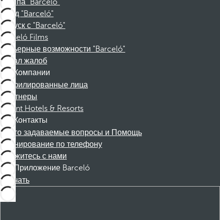
Группа "Barceló"
Фонд "Barceló"
Отпуск с "Barceló"
Barceló Films
Карьерные возможности "Barceló"
Канал жалоб
Компании
Аффилированные лица
Партнеры
Dorint Hotels & Resorts
Контакты
Часто задаваемые вопросы и Помощь
Бронирование по телефону
Свяжитесь с нами
Приложение Barceló
Скачать