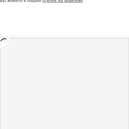
вы живете в наших
отелях на Майорке
.