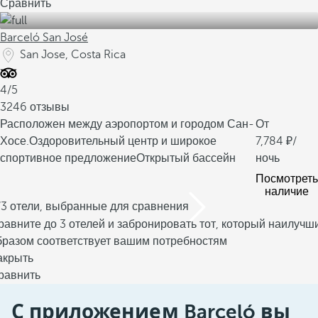
Сравнить
Barceló San José
San Jose, Costa Rica
4/5
3246 отзывы
Расположен между аэропортом и городом Сан-
От
Хосе.
Оздоровительный центр и широкое
7,784
/
спортивное предложение
Открытый бассейн
ночь
Посмотреть
наличие
/3 отели, выбранные для сравнения
равните до 3 отелей и забронировать тот, который наилучш
бразом соответствует вашим потребностям
акрыть
равнить
С приложением Barceló вы