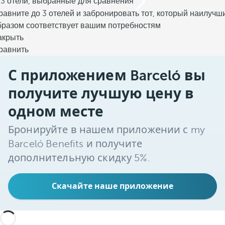
/3 отели, выбранные для сравнения
равните до 3 отелей и забронировать тот, который наилучш
бразом соответствует вашим потребностям
акрыть
равнить
С приложением Barceló вы
получите лучшую цену в
одном месте
Бронируйте в нашем приложении с my
Barceló Benefits и получите
дополнительную скидку 5%.
Скачайте наше приложение