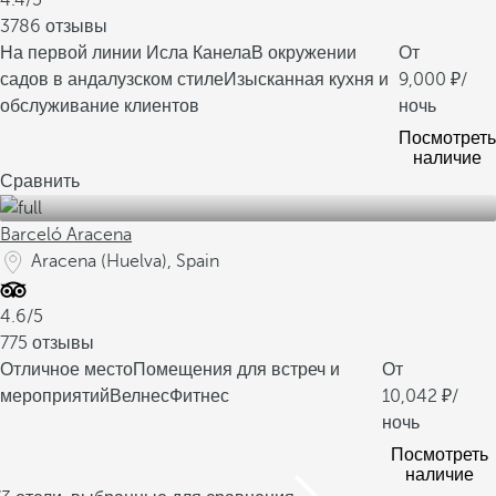
4.4/5
3786 отзывы
На первой линии Исла Канела
В окружении
От
садов в андалузском стиле
Изысканная кухня и
9,000
/
обслуживание клиентов
ночь
Посмотреть
наличие
Сравнить
Barceló Aracena
Aracena (Huelva), Spain
4.6/5
775 отзывы
Отличное место
Помещения для встреч и
От
мероприятий
ВелнесФитнес
10,042
/
ночь
Посмотреть
наличие