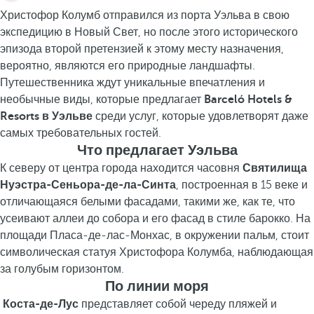
Христофор Колумб отправился из порта Уэльва в свою
экспедицию в Новый Свет, но после этого исторического
эпизода второй претензией к этому месту назначения,
вероятно, являются его природные ландшафты.
Путешественника ждут уникальные впечатления и
необычные виды, которые предлагает
Barceló Hotels &
Resorts в Уэльве
среди услуг, которые удовлетворят даже
самых требовательных гостей.
Что предлагает Уэльва
К северу от центра города находится часовня
Святилища
Нуэстра-Сеньора-де-ла-Синта
, построенная в 15 веке и
отличающаяся белыми фасадами, такими же, как те, что
усеивают аллеи до собора и его фасад в стиле барокко. На
площади Пласа-де-лас-Монхас, в окружении пальм, стоит
символическая статуя Христофора Колумба, наблюдающая
за голубым горизонтом.
По линии моря
Коста-де-Лус
представляет собой череду пляжей и