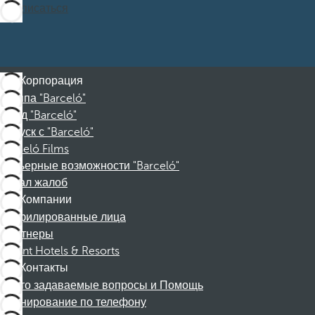
Подписаться
Корпорация
Группа "Barceló"
Фонд "Barceló"
Отпуск с "Barceló"
Barceló Films
Карьерные возможности "Barceló"
Канал жалоб
Компании
Аффилированные лица
Партнеры
Dorint Hotels & Resorts
Контакты
Часто задаваемые вопросы и Помощь
Бронирование по телефону