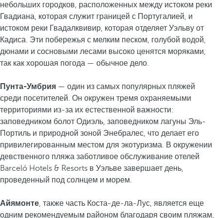
небольших городков, расположенных между истоком реки
Гвадиана, которая служит границей с Португалией, и
истоком реки Гвадалквивир, которая отделяет Уэльву от
Кадиса. Эти побережья с мелким песком, голубой водой,
дюнами и сосновыми лесами высоко ценятся моряками,
так как хорошая погода — обычное дело.
Пунта-Умбрия
— один из самых популярных пляжей
среди посетителей. Он окружен тремя охраняемыми
территориями из-за их естественной важности:
заповедником болот Одиэль, заповедником лагуны Эль-
Портиль и природной зоной Энебралес, что делает его
привилегированным местом для экотуризма. В окружении
девственного пляжа заботливое обслуживание отелей
Barceló Hotels & Resorts в Уэльве завершает день,
проведенный под солнцем и морем.
Айямонте
, также часть Коста-де-ла-Лус, является еще
одним рекомендуемым районом благодаря своим пляжам,