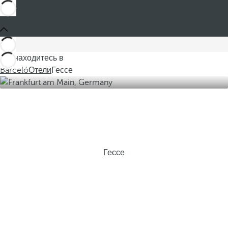
Вы находитесь в
Barceló
Отели
Гессе
Гессе