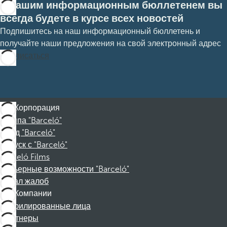
С нашим информационным бюллетенем вы
всегда будете в курсе всех новостей
Подпишитесь на наш информационный бюллетень и
получайте наши предложения на свой электронный адрес
Подписаться
Корпорация
Группа "Barceló"
Фонд "Barceló"
Отпуск с "Barceló"
Barceló Films
Карьерные возможности "Barceló"
Канал жалоб
Компании
Аффилированные лица
Партнеры