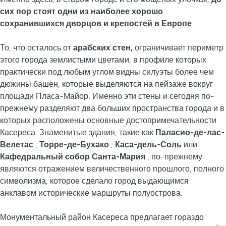
сих пор стоят одни из наиболее хорошо
сохранившихся дворцов и крепостей в Европе
.
То, что осталось от
арабских стен,
ограничивает периметр
этого города землистыми цветами, в профиле которых
практически под любым углом видны силуэты более чем
дюжины башен, которые выделяются на пейзаже вокруг
площади Пласа-Майор. Именно эти стены и сегодня по-
прежнему разделяют два больших пространства города и в
которых расположены основные достопримечательности
Касереса. Знаменитые здания, такие как
Паласио-де-лас-
Велетас
,
Торре-де-Бухако
,
Каса-дель-Соль
или
Кафедральный собор Санта-Мария
, по-прежнему
являются отражением величественного прошлого, полного
символизма, которое сделало город выдающимся
анклавом исторические маршруты полуострова.
Монументальный район Касереса предлагает гораздо