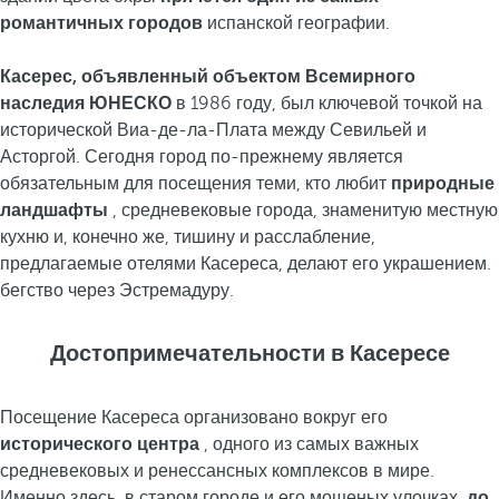
романтичных городов
испанской географии.
Касерес, объявленный объектом Всемирного
наследия ЮНЕСКО
в 1986 году, был ключевой точкой на
исторической Виа-де-ла-Плата между Севильей и
Асторгой. Сегодня город по-прежнему является
обязательным для посещения теми, кто любит
природные
ландшафты
, средневековые города, знаменитую местную
кухню и, конечно же, тишину и расслабление,
предлагаемые отелями Касереса, делают его украшением.
бегство через Эстремадуру.
Достопримечательности в Касересе
Посещение Касереса организовано вокруг его
исторического центра
, одного из самых важных
средневековых и ренессансных комплексов в мире.
Именно здесь, в старом городе и его мощеных улочках,
до