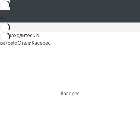
Вы находитесь в
Barceló
Отели
Касерес
Касерес