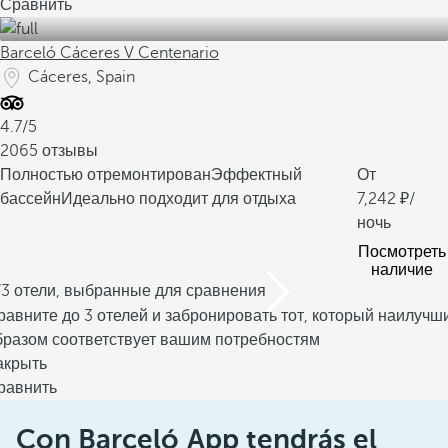
Сравнить
Barceló Cáceres V Centenario
Cáceres, Spain
4.7/5
2065 отзывы
Полностью отремонтирован
Эффектный
От
бассейн
Идеально подходит для отдыха
7,242
/
ночь
Посмотреть
наличие
/3 отели, выбранные для сравнения
равните до 3 отелей и забронировать тот, который наилучш
бразом соответствует вашим потребностям
акрыть
равнить
Con Barceló App tendrás el