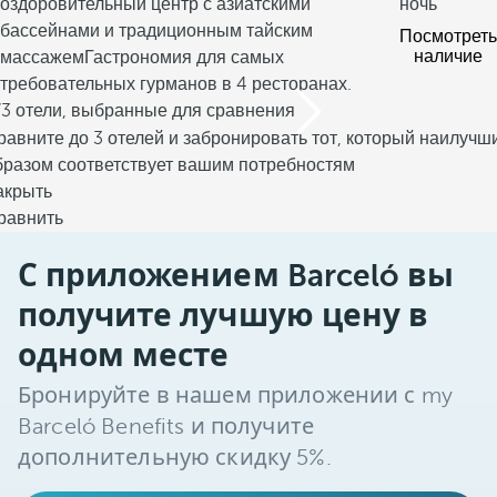
оздоровительный центр с азиатскими
ночь
бассейнами и традиционным тайским
Посмотреть
наличие
массажем
Гастрономия для самых
требовательных гурманов в 4 ресторанах.
/3 отели, выбранные для сравнения
равните до 3 отелей и забронировать тот, который наилучш
бразом соответствует вашим потребностям
акрыть
равнить
С приложением Barceló вы
получите лучшую цену в
одном месте
Бронируйте в нашем приложении с my
Barceló Benefits и получите
дополнительную скидку 5%.