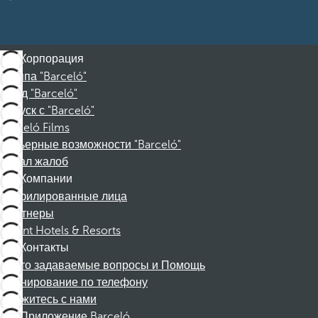
Корпорация
Группа "Barceló"
Фонд "Barceló"
Отпуск с "Barceló"
Barceló Films
Карьерные возможности "Barceló"
Канал жалоб
Компании
Аффилированные лица
Партнеры
Dorint Hotels & Resorts
Контакты
Часто задаваемые вопросы и Помощь
Бронирование по телефону
Свяжитесь с нами
Приложение Barceló