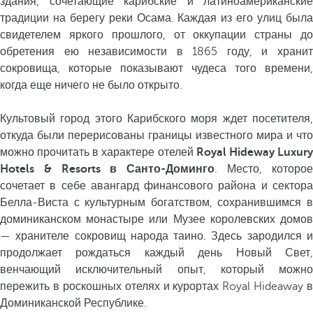
здания, сочетающие карибские и латиноамериканские
традиции на берегу реки Осама. Каждая из его улиц была
свидетелем яркого прошлого, от оккупации страны до
обретения ею независимости в 1865 году, и хранит
сокровища, которые показывают чудеса того времени,
когда еще ничего не было открыто.
Культовый город этого Карибского моря ждет посетителя,
откуда были перерисованы границы известного мира и что
можно прочитать в характере отелей
Royal Hideway Luxur
Hotels & Resorts в Санто-Доминго
. Место, которо
сочетает в себе авангард финансового района и сектора
Белла-Виста с культурным богатством, сохранившимся в
доминиканском монастыре или Музее королевских домов
— хранителе сокровищ народа таино. Здесь зародился и
продолжает рождаться каждый день Новый Свет,
венчающий исключительный опыт, который можно
пережить в роскошных отелях и курортах Royal Hideaway в
Доминиканской Республике.