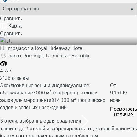
Сравнить
Карта
Сравнить
El Embajador, a Royal Hideaway Hotel
Santo Domingo, Dominican Republic
4.7/5
2136 отзывы
Эксклюзивные зоны и индивидуальное
От
обслуживание
3000 м² конференц-залов и
9,161
/
залов для мероприятий
12 000 м² тропических
ночь
садов и зеленых насаждений
Посмотреть
наличие
/3 отели, выбранные для сравнения
равните до 3 отелей и забронировать тот, который наилучш
бразом соответствует вашим потребностям