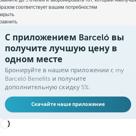
равните до 3 отелей и забронировать тот, который наилучш
бразом соответствует вашим потребностям
акрыть
равнить
С приложением Barceló вы
получите лучшую цену в
одном месте
Бронируйте в нашем приложении с my
Barceló Benefits и получите
дополнительную скидку 5%.
Скачайте наше приложение