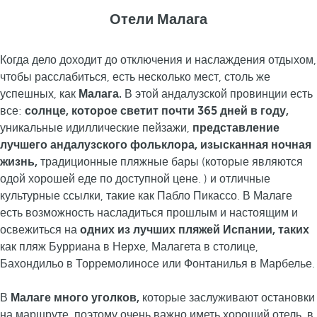
Отели Малага
Когда дело доходит до отключения и наслаждения отдыхом,
чтобы расслабиться, есть несколько мест, столь же
успешных, как
Малага.
В этой андалузской провинции есть
все:
солнце, которое светит почти 365 дней в году,
уникальные идиллические пейзажи,
представление
лучшего андалузского фольклора,
изысканная ночная
жизнь,
традиционные пляжные бары (которые являются
одой хорошей еде по доступной цене. ) и отличные
культурные ссылки, такие как Пабло Пикассо. В Малаге
есть возможность насладиться прошлым и настоящим и
освежиться на
одних из лучших пляжей Испании, таких
как пляж Бурриана в Нерхе, Малагета в столице,
Бахондильо в Торремолиносе или Фонтанилья в Марбелье.
В
Малаге много уголков,
которые заслуживают остановки
на маршруте, поэтому очень важно иметь хороший отель, в