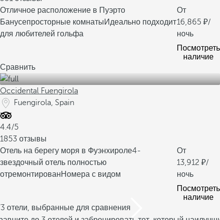
Отличное расположение в Пуэрто
От
Банусе
просторные комнаты
Идеально подходит
16,865
/
для любителей гольфа
ночь
Посмотреть
наличие
Сравнить
Occidental Fuengirola
Fuengirola, Spain
4.4/5
1853 отзывы
Отель на берегу моря в Фуэнхироле
4-
От
звездочный отель полностью
13,912
/
отремонтирован
Номера с видом
ночь
Посмотреть
наличие
/3 отели, выбранные для сравнения