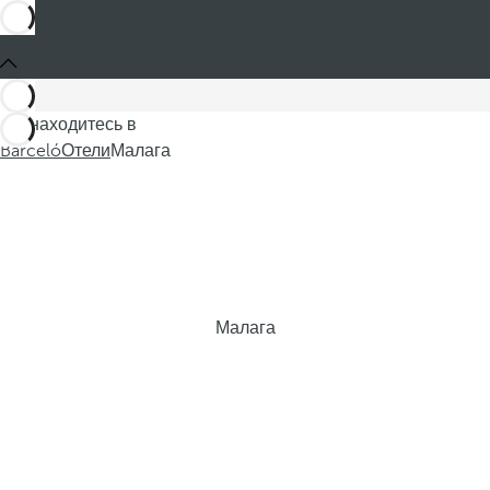
Вы находитесь в
Barceló
Отели
Малага
Малага