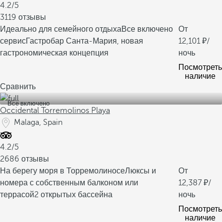
4.2/5
3119 отзывы
Идеально для семейного отдыха
Все включено
От
сервис
Гастробар Санта-Мария, новая
12,101
/
гастрономическая концепция
ночь
Посмотреть
наличие
Сравнить
Все включено
Occidental Torremolinos Playa
Malaga, Spain
4.2/5
2686 отзывы
На берегу моря в Торремолиносе
Люксы и
От
номера с собственным балконом или
12,387
/
террасой
2 открытых бассейна
ночь
Посмотреть
наличие