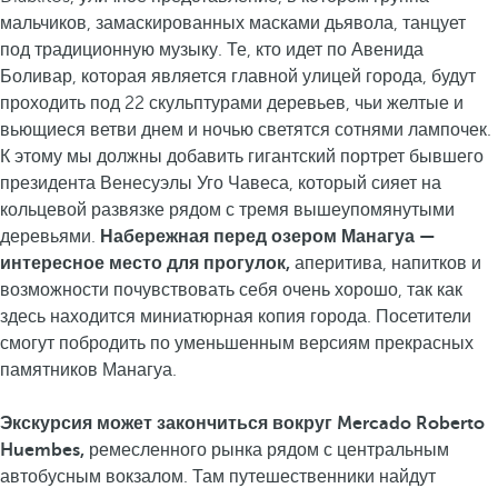
мальчиков, замаскированных масками дьявола, танцует
под традиционную музыку. Те, кто идет по Авенида
Боливар, которая является главной улицей города, будут
проходить под 22 скульптурами деревьев, чьи желтые и
вьющиеся ветви днем и ночью светятся сотнями лампочек.
К этому мы должны добавить гигантский портрет бывшего
президента Венесуэлы Уго Чавеса, который сияет на
кольцевой развязке рядом с тремя вышеупомянутыми
деревьями.
Набережная перед озером Манагуа —
интересное место для прогулок,
аперитива, напитков и
возможности почувствовать себя очень хорошо, так как
здесь находится миниатюрная копия города. Посетители
смогут побродить по уменьшенным версиям прекрасных
памятников Манагуа.
Экскурсия может закончиться вокруг Mercado Roberto
Huembes,
ремесленного рынка рядом с центральным
автобусным вокзалом. Там путешественники найдут