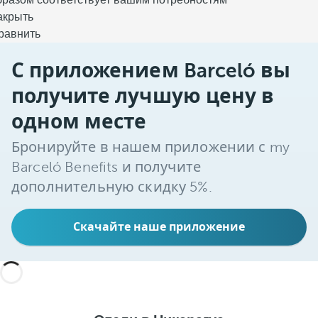
бразом соответствует вашим потребностям
акрыть
равнить
С приложением Barceló вы
получите лучшую цену в
одном месте
Бронируйте в нашем приложении с my
Barceló Benefits и получите
дополнительную скидку 5%.
Скачайте наше приложение