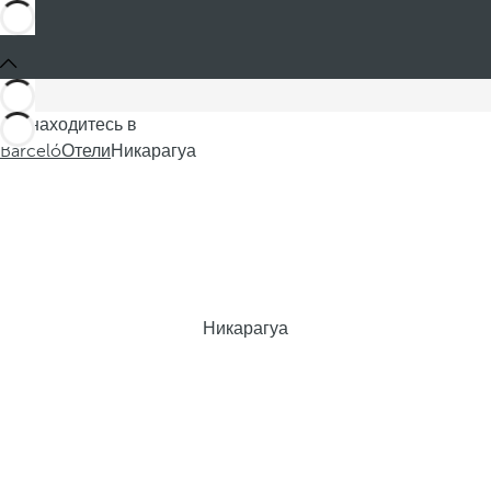
Вы находитесь в
Barceló
Отели
Никарагуа
Никарагуа