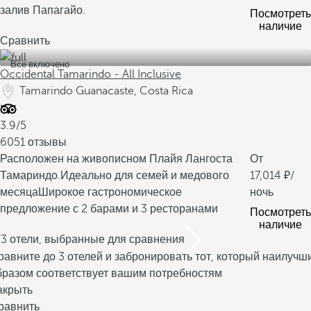
залив Папагайо.
Посмотреть
наличие
Сравнить
Все включено
Occidental Tamarindo - All Inclusive
Tamarindo Guanacaste, Costa Rica
3.9/5
6051 отзывы
Расположен на живописном Плайя Лангоста
От
Тамариндо.
Идеально для семей и медового
17,014
/
месяца
Широкое гастрономическое
ночь
предложение с 2 барами и 3 ресторанами
Посмотреть
наличие
/3 отели, выбранные для сравнения
равните до 3 отелей и забронировать тот, который наилучш
бразом соответствует вашим потребностям
акрыть
равнить