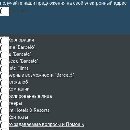
получайте наши предложения на свой электронный адрес
Подписаться
Корпорация
Группа "Barceló"
Фонд "Barceló"
Отпуск с "Barceló"
Barceló Films
Карьерные возможности "Barceló"
Канал жалоб
Компании
Аффилированные лица
Партнеры
Dorint Hotels & Resorts
Контакты
Часто задаваемые вопросы и Помощь