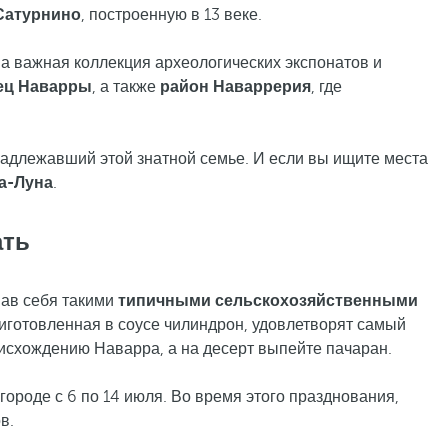
Сатурнино
, построенную в 13 веке.
на важная коллекция археологических экспонатов и
ец Наварры
, а также
район Наваррерия
, где
надлежавший этой знатной семье. И если вы ищите места
а-Луна
.
ать
вав себя такими
типичными сельскохозяйственными
приготовленная в соусе чилиндрон, удовлетворят самый
исхождению Наварра, а на десерт выпейте пачаран.
 городе с 6 по 14 июля. Во время этого празднования,
в.