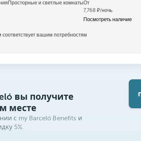
ния
Просторные и светлые комнаты
От
7,768
/ночь
Посмотреть наличие
м соответствует вашим потребностям
eló вы получите
м месте
и с my Barceló Benefits и
дку 5%.