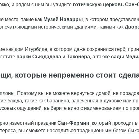
окко, и рядом с ним вы увидите
готическую церковь Сан-
е места, такие как
Музей Наварры
, в котором представле
 впечатляющими историческими зданиями, такими как
Двор
ие как дом Итурбиде, в котором даже сохранился герб, при
осетите
парки Сьюдадела и Таконера
, а также
сады Меди
щи, которые непременно стоит сдел
плоны. Поэтому вы не можете вернуться домой, не порадо
угие блюда, такие как баранина, запеченная в духовке или 
вкусовых ощущений, выберите вино с наименованием по про
ирно известный праздник
Сан-Фермин
, который проходит в
тереса, вы сможете насладиться традиционным бегом быко