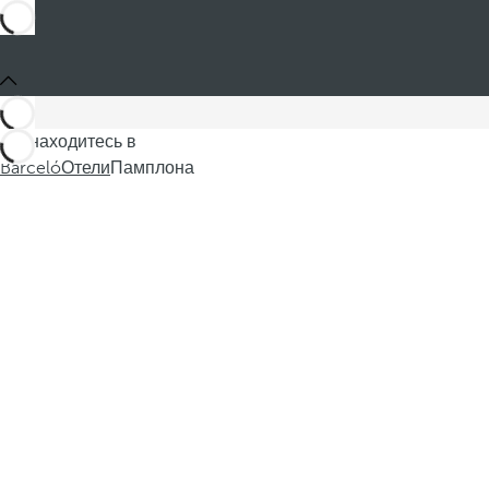
Вы находитесь в
Barceló
Отели
Памплона