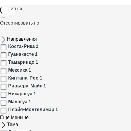
вернуться
Отсортировать по
Направления
Коста-Рика
1
Гуанакасте
1
Тамариндо
1
Мексика
1
Кинтана-Роо
1
Ривьера-Майя
1
Никарагуа
1
Манагуа
1
Плайя-Монтелимар
1
Еще
Меньше
Тема