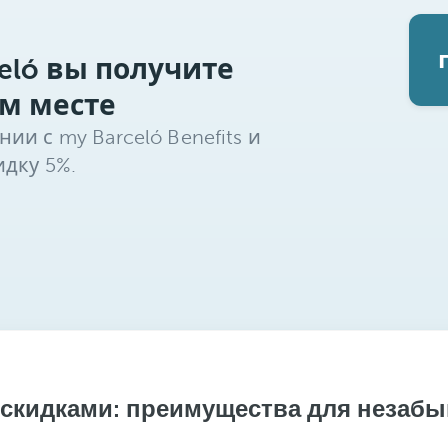
eló вы получите
м месте
и с my Barceló Benefits и
дку 5%.
 скидками: преимущества для незабы