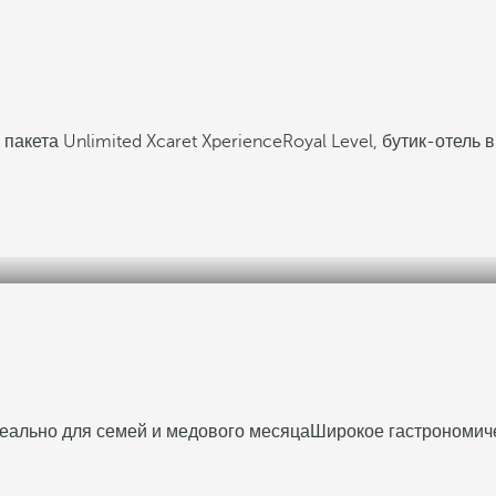
пакета Unlimited Xcaret Xperience
Royal Level, бутик-отель 
еально для семей и медового месяца
Широкое гастрономиче