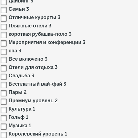
Дайвинг
3
Семьи
3
Отличные курорты
3
Пляжные отели
3
короткая рубашка-поло
3
Мероприятия и конференции
3
спа
3
Все включено
3
Отели для отдыха
3
Свадьба
3
Бесплатный вай-фай
3
Пары
2
Премиум уровень
2
Культура
1
Гольф
1
Музыка
1
Королевский уровень
1