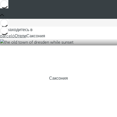
Вы находитесь в
Barceló
Отели
Саксония
Саксония