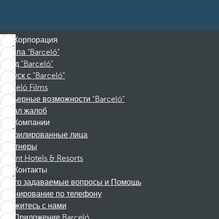
Корпорация
Группа "Barceló"
Фонд "Barceló"
Отпуск с "Barceló"
Barceló Films
Карьерные возможности "Barceló"
Канал жалоб
Компании
Аффилированные лица
Партнеры
Dorint Hotels & Resorts
Контакты
Часто задаваемые вопросы и Помощь
Бронирование по телефону
Свяжитесь с нами
Приложение Barceló