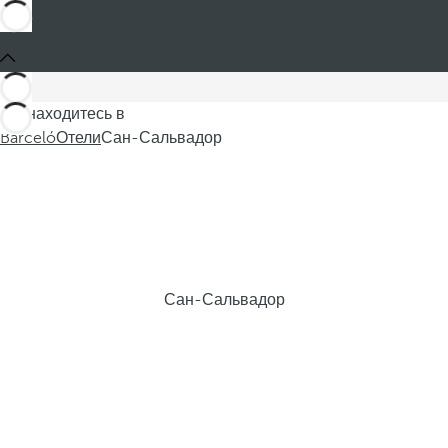
Вы находитесь в
Barceló
Отели
Сан-Сальвадор
Сан-Сальвадор