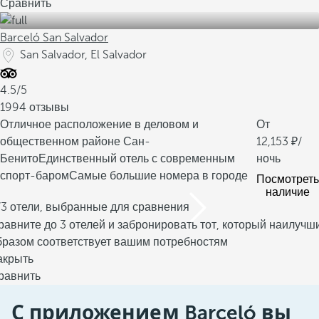
Сравнить
Barceló San Salvador
San Salvador, El Salvador
4.5/5
1994 отзывы
Отличное расположение в деловом и
От
общественном районе Сан-
12,153
/
Бенито
Единственный отель с современным
ночь
спорт-баром
Самые большие номера в городе
Посмотреть
наличие
/3 отели, выбранные для сравнения
равните до 3 отелей и забронировать тот, который наилучш
бразом соответствует вашим потребностям
акрыть
равнить
С приложением Barceló вы