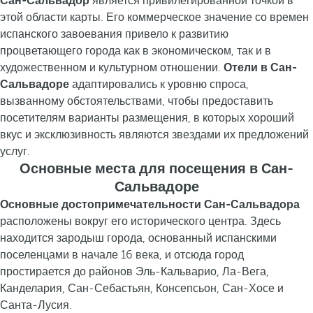
Сан-Сальвадор
является привилегированной точкой в
этой области карты. Его коммерческое значение со времен
испанского завоевания привело к развитию
процветающего города как в экономическом, так и в
художественном и культурном отношении.
Отели в Сан-
Сальвадоре
адаптировались к уровню спроса,
вызванному обстоятельствами, чтобы предоставить
посетителям варианты размещения, в которых хороший
вкус и эксклюзивность являются звездами их предложений
услуг.
Основные места для посещения в Сан-
Сальвадоре
Основные достопримечательности Сан-Сальвадора
расположены вокруг его исторического центра. Здесь
находится зародыш города, основанный испанскими
поселенцами в начале 16 века, и отсюда город
простирается до районов Эль-Кальварио, Ла-Вега,
Канделария, Сан-Себастьян, Консепсьон, Сан-Хосе и
Санта-Лусия.