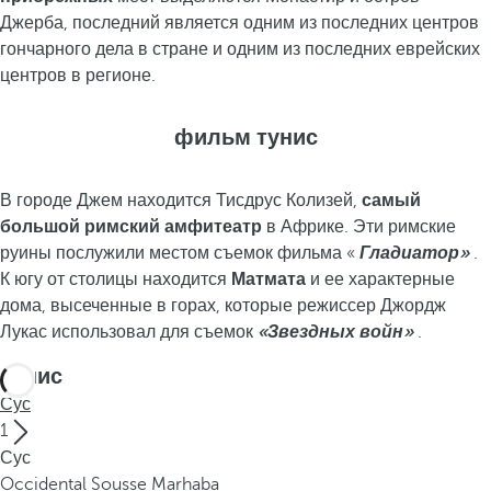
Джерба, последний является одним из последних центров
гончарного дела в стране и одним из последних еврейских
центров в регионе.
фильм тунис
В городе Джем находится Тисдрус Колизей,
самый
большой римский амфитеатр
в Африке. Эти римские
руины послужили местом съемок фильма «
Гладиатор»
.
К югу от столицы находится
Матмата
и ее характерные
дома, высеченные в горах, которые режиссер Джордж
Лукас использовал для съемок
«Звездных войн»
.
Тунис
Сус
1
Сус
Occidental Sousse Marhaba