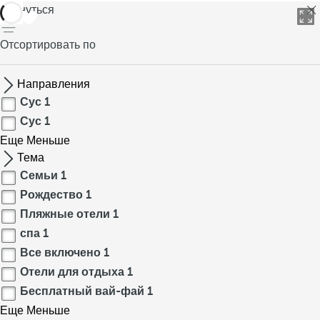
вернуться
Отсортировать по
Направления
Сус
1
Сус
1
Еще
Меньше
Тема
Семьи
1
Рождество
1
Пляжные отели
1
спа
1
Все включено
1
Отели для отдыха
1
Бесплатный вай-фай
1
Еще
Меньше