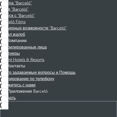
Группа "Barceló"
Фонд "Barceló"
Отпуск с "Barceló"
Barceló Films
Карьерные возможности "Barceló"
Канал жалоб
Компании
Аффилированные лица
Партнеры
Dorint Hotels & Resorts
Контакты
Часто задаваемые вопросы и Помощь
Бронирование по телефону
Свяжитесь с нами
Приложение Barceló
Скачать