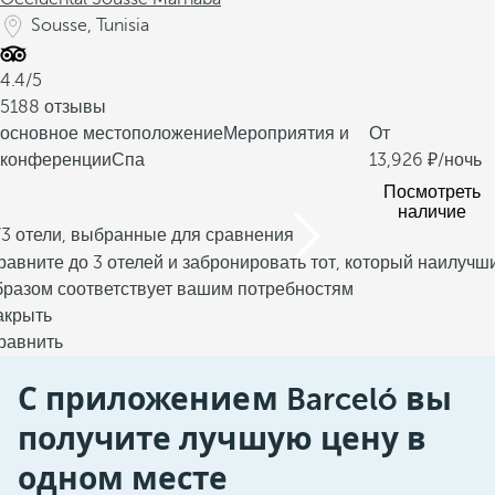
Sousse, Tunisia
4.4/5
5188 отзывы
основное местоположение
Мероприятия и
От
конференции
Спа
13,926
/ночь
Посмотреть
наличие
/3 отели, выбранные для сравнения
равните до 3 отелей и забронировать тот, который наилучш
бразом соответствует вашим потребностям
акрыть
равнить
С приложением Barceló вы
получите лучшую цену в
одном месте