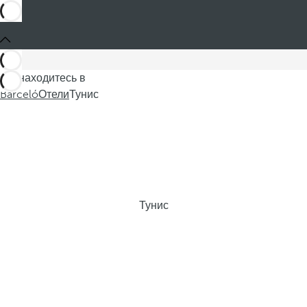
Вы находитесь в
Barceló
Отели
Тунис
Тунис