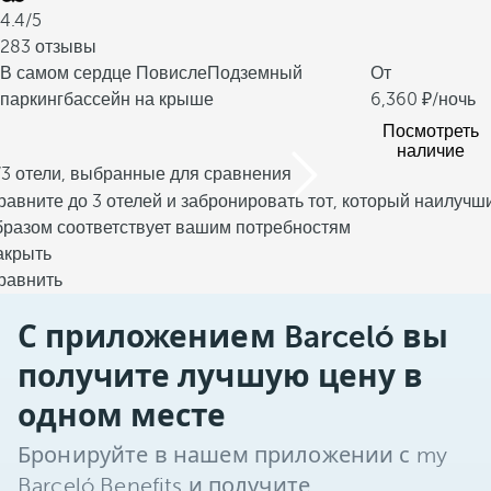
4.4/5
283 отзывы
В самом сердце Повисле
Подземный
От
паркинг
бассейн на крыше
6,360
/ночь
Посмотреть
наличие
/3 отели, выбранные для сравнения
равните до 3 отелей и забронировать тот, который наилучш
бразом соответствует вашим потребностям
акрыть
равнить
С приложением Barceló вы
получите лучшую цену в
одном месте
Бронируйте в нашем приложении с my
Barceló Benefits и получите