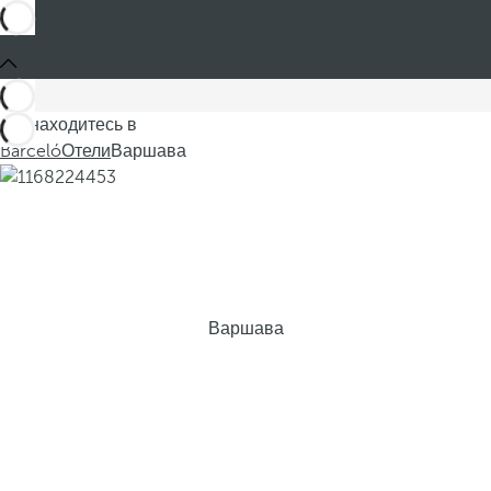
Вы находитесь в
Barceló
Отели
Варшава
Варшава