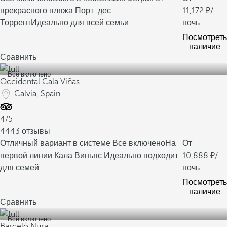
прекрасного пляжа Порт-дес-
11,172
/
Торрент
Идеально для всей семьи
ночь
Посмотреть
наличие
Сравнить
Все включено
Occidental Cala Viñas
Calvia, Spain
4/5
4443 отзывы
Отличный вариант в системе Все включено
На
От
первой линии Кала Виньяс
Идеально подходит
10,888
/
для семей
ночь
Посмотреть
наличие
Сравнить
Все включено
Barceló Nura