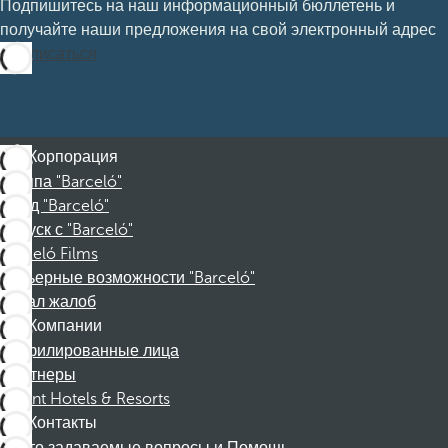
Подпишитесь на наш информационный бюллетень и
получайте наши предложения на свой электронный адрес
Подписаться
Корпорация
Группа "Barceló"
Фонд "Barceló"
Отпуск с "Barceló"
Barceló Films
Карьерные возможности "Barceló"
Канал жалоб
Компании
Аффилированные лица
Партнеры
Dorint Hotels & Resorts
Контакты