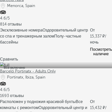
Menorca, Spain
4.6/5
814 отзывы
Эксклюзивные номера
Оздоровительный центр
От
со спа и тренажерным залом
Полу-частные
15,337
/
бассейны
ночь
Посмотреть
наличие
Сравнить
Все включено
Barceló Portinatx - Adults Only
Portinatx, Ibiza, Spain
4.6/5
1693 отзывы
Расположен у подножия красивой бухты
Все
От
комнаты с ремонтом
Оздоровительный центр и
15,432
/