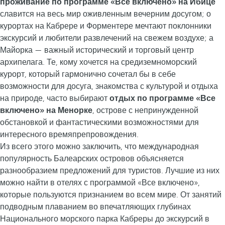
проживание по программе «Все включено» на Ибице
славится на весь мир оживленным вечерним досугом; о
курортах на Кабрере и Форментере мечтают поклонники
экскурсий и любители развлечений на свежем воздухе; а
Майорка — важный исторический и торговый центр
архипелага. Те, кому хочется на средиземноморский
курорт, который гармонично сочетал бы в себе
возможности для досуга, знакомства с культурой и отдыха
на природе, часто выбирают
отдых по программе «Все
включено» на Менорке
, острове с непринужденной
обстановкой и фантастическими возможностями для
интересного времяпрепровождения.
Из всего этого можно заключить, что международная
популярность Балеарских островов объясняется
разнообразием предложений для туристов. Лучшие из них
можно найти в отелях с программой «Все включено»,
которые пользуются признанием во всем мире. От занятий
подводным плаванием во впечатляющих глубинах
Национального морского парка Кабреры до экскурсий в