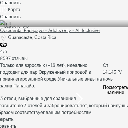
Сравнить
Карта
Сравнить
Все включено
Occidental Papagayo - Adults only - All Inclusive
Guanacaste, Costa Rica
4/5
8597 отзывы
Только для взрослых (+18 лет), идеально
От
подходит для пар.
Окруженный природой в
14,143
/
привилегированной среде.
Уникальные виды на
ночь
залив Папагайо.
Посмотреть
наличие
/3 отели, выбранные для сравнения
равните до 3 отелей и забронировать тот, который наилучш
бразом соответствует вашим потребностям
акрыть
равнить