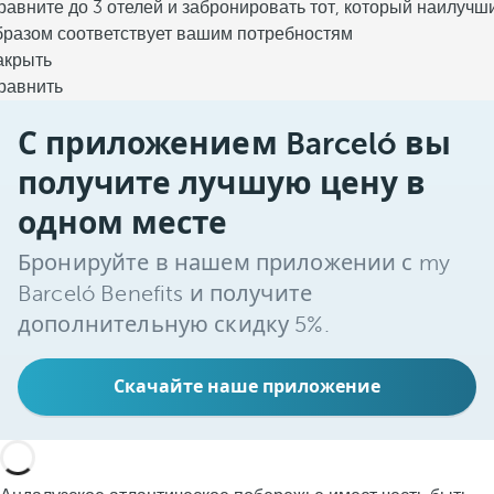
равните до 3 отелей и забронировать тот, который наилучш
бразом соответствует вашим потребностям
акрыть
равнить
С приложением Barceló вы
получите лучшую цену в
одном месте
Бронируйте в нашем приложении с my
Barceló Benefits и получите
дополнительную скидку 5%.
Скачайте наше приложение