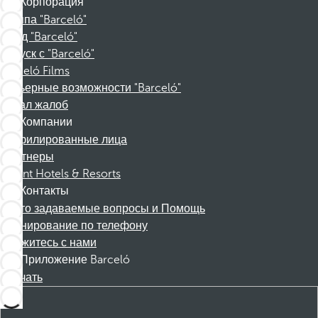
Корпорация
Группа "Barceló"
Фонд "Barceló"
Отпуск с "Barceló"
Barceló Films
Карьерные возможности "Barceló"
Канал жалоб
Компании
Аффилированные лица
Партнеры
Dorint Hotels & Resorts
Контакты
Часто задаваемые вопросы и Помощь
Бронирование по телефону
Свяжитесь с нами
Приложение Barceló
Скачать