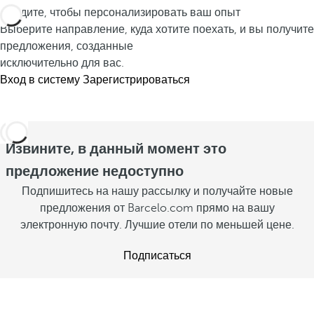
с
V
е
Войдите, чтобы персонализировать ваш опыт
E
в
Выберите направление, куда хотите поехать, и вы получите
L
т
а
O
предложения, созданные
о
I
м
исключительно для вас.
!
N
и
Вход в систему
Зарегистрироваться
E
П
П
S
о
P
о
с
E
с
м
R
Извините, в данный момент это
м
A
о
о
предложение недоступно
D
т
т
O
Подпишитесь на нашу рассылку и получайте новые
р
V
р
предложения от Barcelo.com прямо на вашу
е
е
i
электронную почту. Лучшие отели по меньшей цене.
т
т
a
ь
ь
Подписаться
j
п
п
р
a
р
е
m
е
д