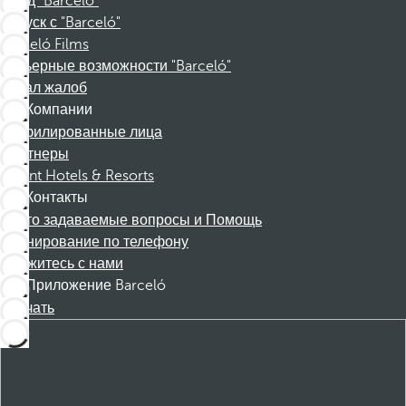
Фонд "Barceló"
Отпуск с "Barceló"
Barceló Films
Карьерные возможности "Barceló"
Канал жалоб
Компании
Аффилированные лица
Партнеры
Dorint Hotels & Resorts
Контакты
Часто задаваемые вопросы и Помощь
Бронирование по телефону
Свяжитесь с нами
Приложение Barceló
Скачать